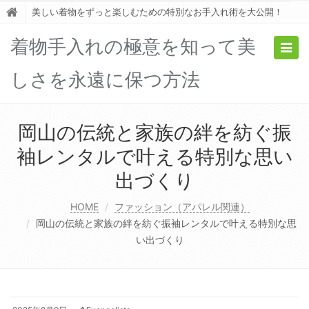
美しい着物をずっと楽しむための特別なお手入れ術を大公開！
着物手入れの極意を知って美
Togg
navig
しさを永遠に保つ方法
岡山の伝統と家族の絆を紡ぐ振
袖レンタルで叶える特別な思い
出づくり
HOME
ファッション（アパレル関連）
岡山の伝統と家族の絆を紡ぐ振袖レンタルで叶える特別な思
い出づくり