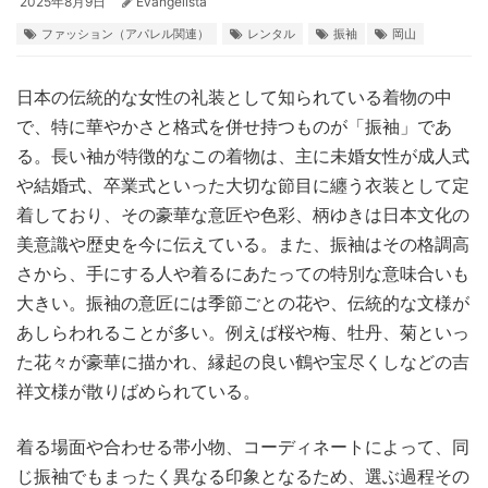
2025年8月9日
Evangelista
ファッション（アパレル関連）
レンタル
振袖
岡山
日本の伝統的な女性の礼装として知られている着物の中
で、特に華やかさと格式を併せ持つものが「振袖」であ
る。
長い袖が特徴的なこの着物は、主に未婚女性が成人式
や結婚式、卒業式といった大切な節目に纏う衣装として定
着しており、その豪華な意匠や色彩、柄ゆきは日本文化の
美意識や歴史を今に伝えている。また、振袖はその格調高
さから、手にする人や着るにあたっての特別な意味合いも
大きい。振袖の意匠には季節ごとの花や、伝統的な文様が
あしらわれることが多い。例えば桜や梅、牡丹、菊といっ
た花々が豪華に描かれ、縁起の良い鶴や宝尽くしなどの吉
祥文様が散りばめられている。
着る場面や合わせる帯小物、コーディネートによって、同
じ振袖でもまったく異なる印象となるため、選ぶ過程その