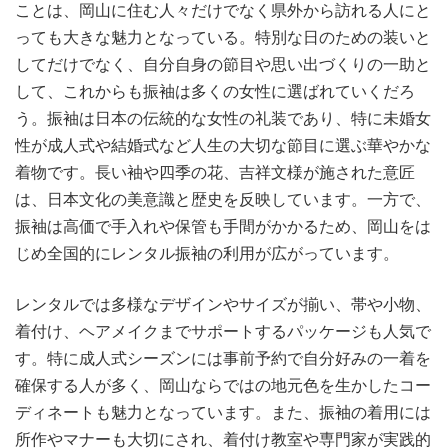
ことは、岡山に住む人々だけでなく県外から訪れる人にと
っても大きな魅力となっている。特別な日のための装いと
してだけでなく、自分自身の節目や思い出づくりの一助と
して、これからも振袖は多くの女性に選ばれていくだろ
う。振袖は日本の伝統的な女性の礼装であり、特に未婚女
性が成人式や結婚式など人生の大切な節目に選ぶ華やかな
着物です。長い袖や四季の花、吉祥文様が施された意匠
は、日本文化の美意識と歴史を反映しています。一方で、
振袖は高価で手入れや保管も手間がかかるため、岡山をは
じめ全国的にレンタル振袖の利用が広がっています。
レンタルでは多様なデザインやサイズが揃い、帯や小物、
着付け、ヘアメイクまでサポートするパッケージも人気で
す。特に成人式シーズンには事前予約で自分好みの一着を
確保する人が多く、岡山ならではの地元色を生かしたコー
ディネートも魅力となっています。また、振袖の着用には
所作やマナーも大切にされ、着付け教室や専門家が実践的