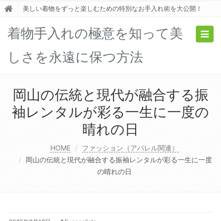
美しい着物をずっと楽しむための特別なお手入れ術を大公開！
着物手入れの極意を知って美
Togg
navig
しさを永遠に保つ方法
岡山の伝統と現代が融合する振
袖レンタルが彩る一生に一度の
晴れの日
HOME
ファッション（アパレル関連）
岡山の伝統と現代が融合する振袖レンタルが彩る一生に一度
の晴れの日