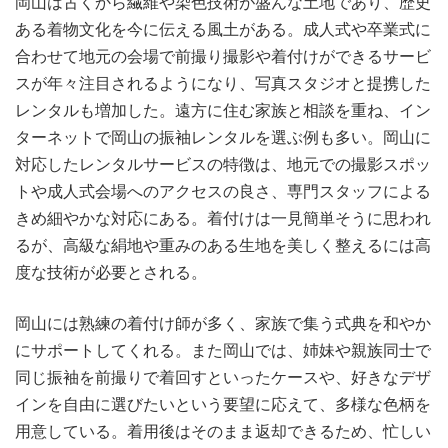
岡山は古くから繊維や染色技術が盛んな土地であり、歴史
ある着物文化を今に伝える風土がある。成人式や卒業式に
合わせて地元の会場で前撮り撮影や着付けができるサービ
スが年々注目されるようになり、写真スタジオと提携した
レンタルも増加した。遠方に住む家族と相談を重ね、イン
ターネットで岡山の振袖レンタルを選ぶ例も多い。岡山に
対応したレンタルサービスの特徴は、地元での撮影スポッ
トや成人式会場へのアクセスの良さ、専門スタッフによる
きめ細やかな対応にある。着付けは一見簡単そうに思われ
るが、高級な絹地や重みのある生地を美しく整えるには高
度な技術が必要とされる。
岡山には熟練の着付け師が多く、家族で集う式典を和やか
にサポートしてくれる。また岡山では、姉妹や親族同士で
同じ振袖を前撮りで着回すといったケースや、好きなデザ
インを自由に選びたいという要望に応えて、多様な色柄を
用意している。着用後はそのまま返却できるため、忙しい