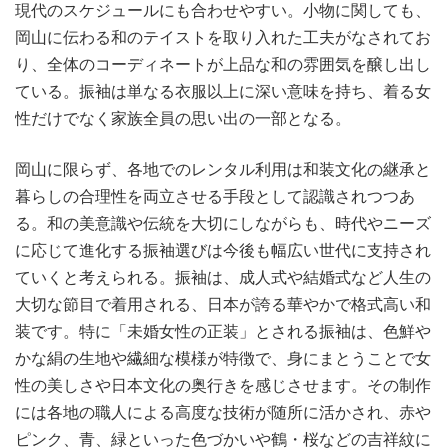
現代のスケジュールにも合わせやすい。小物に関しても、
岡山に伝わる和のテイストを取り入れた工夫がなされてお
り、全体のコーディネートが上品な和の雰囲気を醸し出し
ている。振袖は単なる衣服以上に深い意味を持ち、着る女
性だけでなく家族全員の思い出の一部となる。
岡山に限らず、各地でのレンタル利用は和装文化の継承と
暮らしの合理性を両立させる手段として認識されつつあ
る。和の美意識や伝統を大切にしながらも、時代やニーズ
に応じて進化する振袖選びは今後も幅広い世代に支持され
ていくと考えられる。振袖は、成人式や結婚式など人生の
大切な節目で着用される、日本が誇る華やかで格式高い和
装です。特に「未婚女性の正装」とされる振袖は、色鮮や
かな絹の生地や繊細な模様が特徴で、身にまとうことで女
性の美しさや日本文化の奥行きを感じさせます。その制作
には各地の職人による高度な技術が随所に活かされ、赤や
ピンク、青、緑といった色づかいや鶴・桜などの吉祥紋に