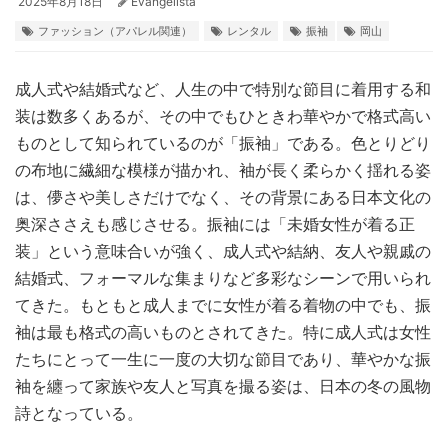
2025年8月18日
Evangelista
ファッション（アパレル関連）
レンタル
振袖
岡山
成人式や結婚式など、人生の中で特別な節目に着用する和
装は数多くあるが、その中でもひときわ華やかで格式高い
ものとして知られているのが「振袖」である。
色とりどり
の布地に繊細な模様が描かれ、袖が長く柔らかく揺れる姿
は、儚さや美しさだけでなく、その背景にある日本文化の
奥深ささえも感じさせる。振袖には「未婚女性が着る正
装」という意味合いが強く、成人式や結納、友人や親戚の
結婚式、フォーマルな集まりなど多彩なシーンで用いられ
てきた。もともと成人までに女性が着る着物の中でも、振
袖は最も格式の高いものとされてきた。特に成人式は女性
たちにとって一生に一度の大切な節目であり、華やかな振
袖を纏って家族や友人と写真を撮る姿は、日本の冬の風物
詩となっている。