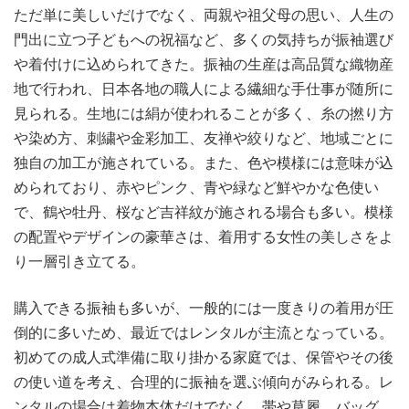
ただ単に美しいだけでなく、両親や祖父母の思い、人生の
門出に立つ子どもへの祝福など、多くの気持ちが振袖選び
や着付けに込められてきた。振袖の生産は高品質な織物産
地で行われ、日本各地の職人による繊細な手仕事が随所に
見られる。生地には絹が使われることが多く、糸の撚り方
や染め方、刺繍や金彩加工、友禅や絞りなど、地域ごとに
独自の加工が施されている。また、色や模様には意味が込
められており、赤やピンク、青や緑など鮮やかな色使い
で、鶴や牡丹、桜など吉祥紋が施される場合も多い。模様
の配置やデザインの豪華さは、着用する女性の美しさをよ
り一層引き立てる。
購入できる振袖も多いが、一般的には一度きりの着用が圧
倒的に多いため、最近ではレンタルが主流となっている。
初めての成人式準備に取り掛かる家庭では、保管やその後
の使い道を考え、合理的に振袖を選ぶ傾向がみられる。レ
ンタルの場合は着物本体だけでなく、帯や草履、バッグ、