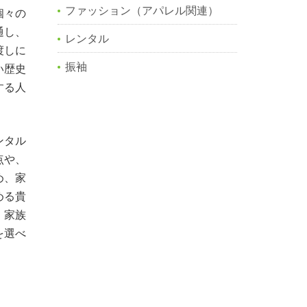
ファッション（アパレル関連）
個々の
通し、
レンタル
渡しに
振袖
い歴史
する人
ンタル
点や、
め、家
める貴
、家族
を選べ