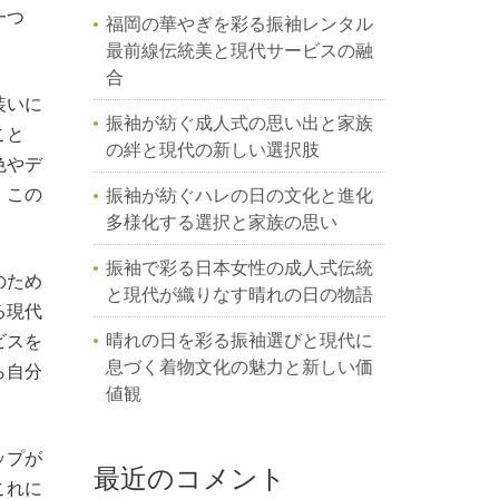
一つ
福岡の華やぎを彩る振袖レンタル
最前線伝統美と現代サービスの融
合
装いに
振袖が紡ぐ成人式の思い出と家族
こと
の絆と現代の新しい選択肢
色やデ
、この
振袖が紡ぐハレの日の文化と進化
多様化する選択と家族の思い
振袖で彩る日本女性の成人式伝統
のため
と現代が織りなす晴れの日の物語
る現代
晴れの日を彩る振袖選びと現代に
ビスを
息づく着物文化の魅力と新しい価
ら自分
値観
ップが
最近のコメント
これに