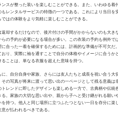
ランスが整った装いを楽しむことができる。また、いわゆる着
のもレンタルサービスの特徴の一つである。これにより当日を
らではの体験をより気軽に楽しむことができる。
は返却するだけなので、後片付けの手間がかからないのも大き
からの予約が必要になる場合が多い。この衣装の予約も例外で
望に合った一着を確保するためには、計画的な準備が不可欠だ
ており、実際に袖を通すことで自分の体格やイメージに合うか
けることは、単なる衣服を超えた意味を持つ。
もに、自分自身や家族、さらには友人たちと成長を祝い合う大
、その写真が将来に渡って思い出の一ページとして残る意義は
のトレンドに即したデザインも楽しめる一方で、古典柄や伝統
きる。家族の大切な思い出や、親から子へと受け継がれる願い
いを持つ。他人と同じ場所に立つふたつとない一日を存分に楽
注意が払われるべきである。