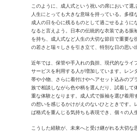
このように、成人式という祝いの席において選
人生にとっても大きな意味を持っている。多様
成人の日を心に残るものとして過ごせるように
なると言えよう。日本の伝統的な衣装である振
を持ち、成人式など人生の大切な節目で重要な
の若さと瑞々しさを引き立て、特別な日の思い
近年では、保管や手入れの負担、現代的なライ
サービスを利用する人が増加しています。レン
帯や小物、さらに着付けやヘアセット込みのプ
族で相談しながら色や柄を選んだり、試着して
重な体験となります。成人式で振袖を選び着用
の想いを感じるかけがえのないひとときです。
ば格式を重んじる気持ちも表現でき、個々の人
こうした経験が、未来へと受け継がれる大切な