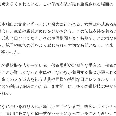
に考え尽くされている。この伝統衣装が最も重視される場面の
日本独自の文化と呼べるほど盛大に行われる。女性は格式ある
再会し、家族や親戚と慶びを分かち合う。この伝統衣装を着る
。式典当日だけでなく、その準備期間もまた特別で、どの様な
も、親子や家族の絆をより感じられる大切な時間となる。本来
が多かった。
への選択肢が広がっている。保管場所や定期的な手入れ、保管
ることが難しくなった家庭や、なかなか着用する機会が限られ
、多くの人が成人を祝う式典や同様の特別な日にレンタルサー
ビスの利点は多岐にわたる。まず第一に、多くの選択肢の中か
られる。
的な色合いを取り入れた新しいデザインまで、幅広いラインナ
ど、着用に必要な小物一式がセットになっていることも多い。