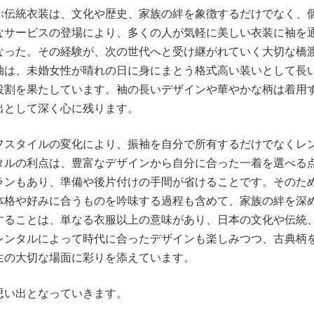
ぶ伝統衣装は、文化や歴史、家族の絆を象徴するだけでなく、
なサービスの登場により、多くの人が気軽に美しい衣装に袖を
なった。その経験が、次の世代へと受け継がれていく大切な橋
袖は、未婚女性が晴れの日に身にまとう格式高い装いとして長
役割を果たしています。袖の長いデザインや華やかな柄は着用
出として深く心に残ります。
フスタイルの変化により、振袖を自分で所有するだけでなくレ
タルの利点は、豊富なデザインから自分に合った一着を選べる
ランもあり、準備や後片付けの手間が省けることです。そのた
体格や好みに合うものを吟味する過程も含めて、家族の絆を深
することは、単なる衣服以上の意味があり、日本の文化や伝統
レンタルによって時代に合ったデザインも楽しみつつ、古典柄
生の大切な場面に彩りを添えています。
思い出となっていきます。