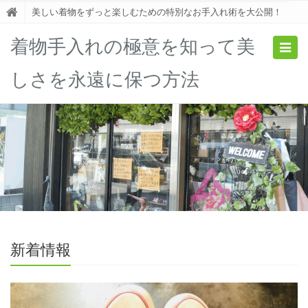
美しい着物をずっと楽しむための特別なお手入れ術を大公開！
着物手入れの極意を知って美
Togg
navig
しさを永遠に保つ方法
新着情報