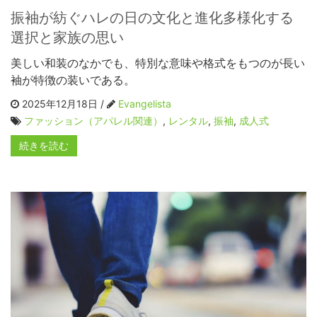
振袖が紡ぐハレの日の文化と進化多様化する
選択と家族の思い
美しい和装のなかでも、特別な意味や格式をもつのが長い
袖が特徴の装いである。
2025年12月18日 /
Evangelista
ファッション（アパレル関連）
,
レンタル
,
振袖
,
成人式
続きを読む