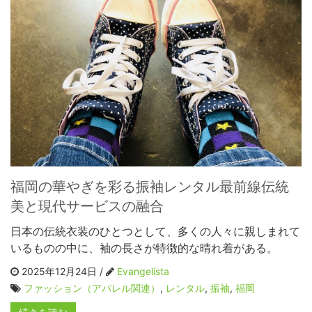
福岡の華やぎを彩る振袖レンタル最前線伝統
美と現代サービスの融合
日本の伝統衣装のひとつとして、多くの人々に親しまれて
いるものの中に、袖の長さが特徴的な晴れ着がある。
2025年12月24日 /
Evangelista
ファッション（アパレル関連）
,
レンタル
,
振袖
,
福岡