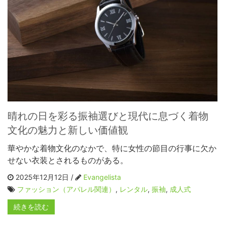
晴れの日を彩る振袖選びと現代に息づく着物
文化の魅力と新しい価値観
華やかな着物文化のなかで、特に女性の節目の行事に欠か
せない衣装とされるものがある。
2025年12月12日 /
Evangelista
ファッション（アパレル関連）
,
レンタル
,
振袖
,
成人式
続きを読む