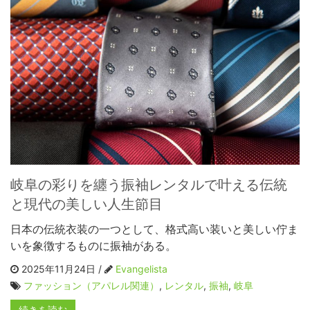
岐阜の彩りを纏う振袖レンタルで叶える伝統
と現代の美しい人生節目
日本の伝統衣装の一つとして、格式高い装いと美しい佇ま
いを象徴するものに振袖がある。
2025年11月24日 /
Evangelista
ファッション（アパレル関連）
,
レンタル
,
振袖
,
岐阜
続きを読む