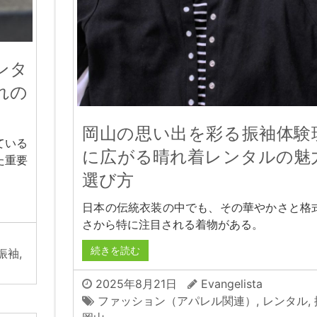
ンタ
れの
岡山の思い出を彩る振袖体験
ている
に広がる晴れ着レンタルの魅
た重要
選び方
日本の伝統衣装の中でも、その華やかさと格
さから特に注目される着物がある。
続きを読む
振袖
,
2025年8月21日
Evangelista
ファッション（アパレル関連）
,
レンタル
,