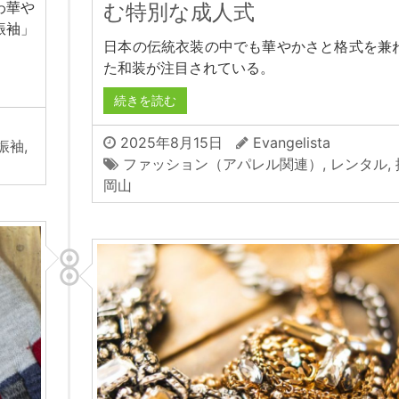
わ華や
む特別な成人式
振袖」
日本の伝統衣装の中でも華やかさと格式を兼
た和装が注目されている。
続きを読む
2025年8月15日
Evangelista
振袖
,
ファッション（アパレル関連）
,
レンタル
,
岡山