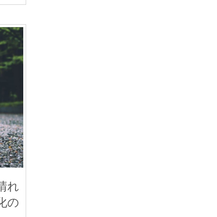
晴れ
化の