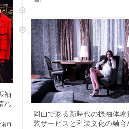
岡山
振袖
晴れ
岡山で彩る新時代の振袖体験
装サービスと和装文化の融合
に着用