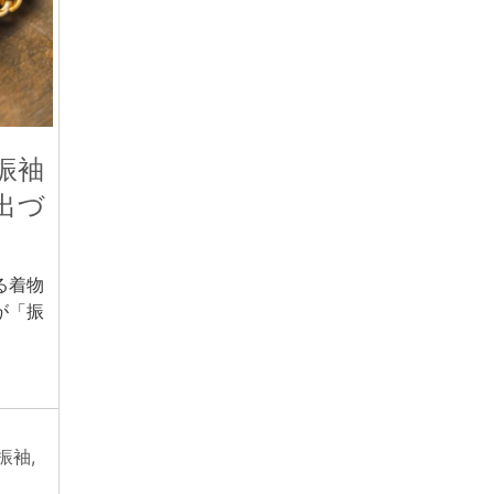
振袖
出づ
る着物
が「振
振袖
,