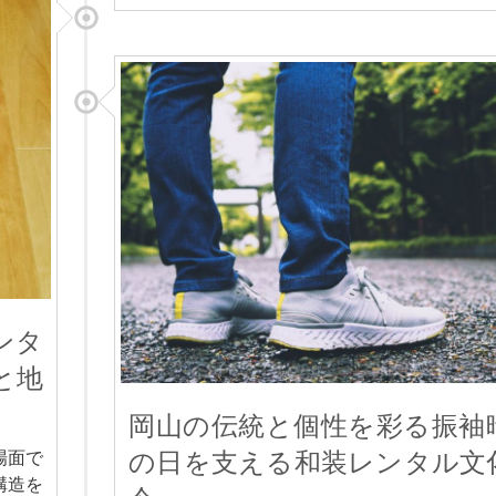
ンタ
と地
岡山の伝統と個性を彩る振袖
場面で
の日を支える和装レンタル文
構造を