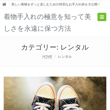
美しい着物をずっと楽しむための特別なお手入れ術を大公開！
着物手入れの極意を知って美
Togg
navig
しさを永遠に保つ方法
カテゴリー:
レンタル
HOME
レンタル